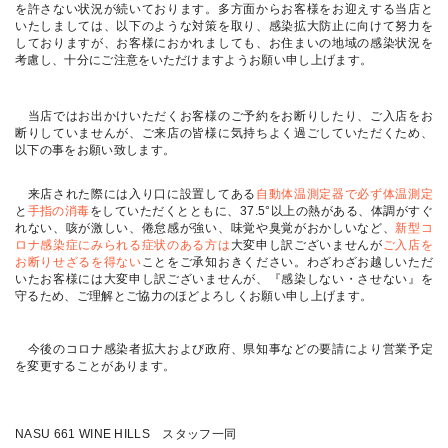
を許さない状況が続いております。多方面からお客様をお迎えする当店と
いたしましては、以下のような対策を取り、感染拡大防止に向けて努力を
しておりますが、お客様におかれましても、お住まいの地域の感染状況を
考慮し、十分にご注意をいただけますようお願い申し上げます。
当店ではお出かけいただくお客様のご予約をお断りしたり、ご入店をお
断りしていませんが、ご来店の皆様に気持ちよく過ごしていただくため、
以下の事をお願い致します。
来店された際には入り口に設置してある
自動体温測定器で必ず体温測定
と
手指の消毒
をしていただくとともに、
37.5°
以上の熱がある、体調がすぐ
れない、咳が激しい、倦怠感が強い、味覚や臭覚がおかしいなど、
新型コ
ロナ感染症にみられる症状のある方は
大変申し訳ございませんが
ご入店を
お断りせざるを得ない
ことをご承知おきください。わざわざお越しいただ
いたお客様には大変申し訳ございませんが、『感染しない・させない』を
守るため、ご理解とご協力のほどよろしくお願い申し上げます。
今後のコロナ感染者拡大および政府、県知事などの要請により営業予定
を変更することがあります。
NASU 661 WINE HILLS
スタッフ一同